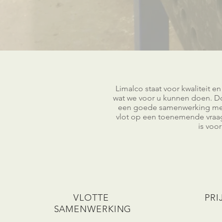
Limalco staat voor kwaliteit en f
wat we voor u kunnen doen. Do
een goede samenwerking met 
vlot op een toenemende vraa
is voo
VLOTTE
PRI
SAMENWERKING