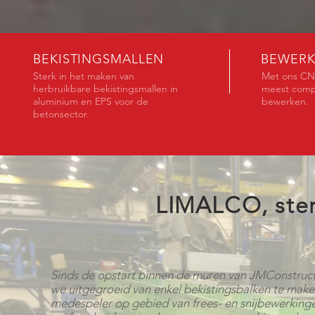
BEKISTINGSMALLEN
BEWERK
Sterk in het maken van
Met ons CNC
herbruikbare bekistingsmallen in
meest compl
aluminium en EPS voor de
bewerken.
betonsector.
LIMALCO, ster
Sinds de opstart binnen de muren van JMConstruct 
we
uitgegroeid van enkel bekistingsbalken te maken
medespeler op gebied van frees- en snijbewerkinge