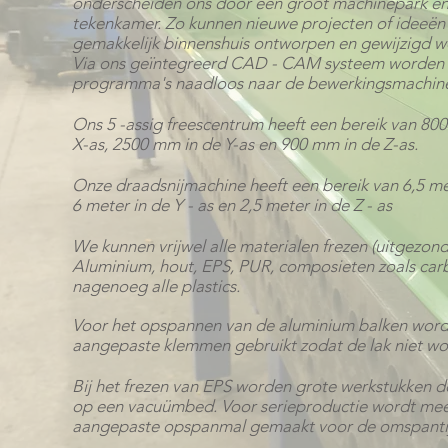
onderscheiden ons door een groot machinepark en
tekenkamer. Zo kunnen nieuwe projecten of ideeën 
gemakkelijk binnenshuis ontworpen en gewijzigd w
Via ons geïntegreerd CAD - CAM systeem worden
programma's naadloos naar de bewerkingsmachin
Ons 5 -assig freescentrum heeft een bereik van 80
X-as,
2500 mm in de Y-as en 900 mm in de Z-as.
Onze draadsnijmachine heeft een bereik van 6,5 met
6 meter in de Y - as en 2,5 meter in de Z - as
We kunnen vrijwel alle materialen frezen (uitgezon
Aluminium, hout, EPS, PUR, composieten zoals carbon
nagenoeg alle plastics.
Voor het opspannen van de aluminium balken word
aangepaste klemmen gebruikt zodat de lak niet wo
Bij het frezen van EPS worden grote werkstukken
op een vacuümbed. Voor serieproductie wordt mee
aangepaste opspanmal gemaakt voor de omspanti